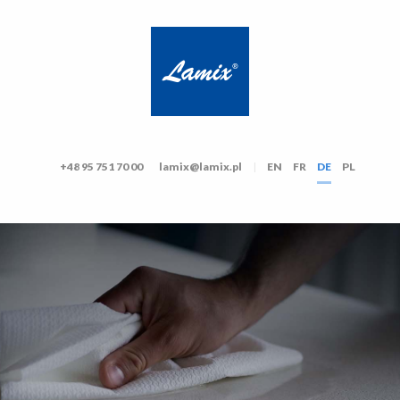
+48 95 751 70 00
lamix@lamix.pl
|
EN
FR
DE
PL