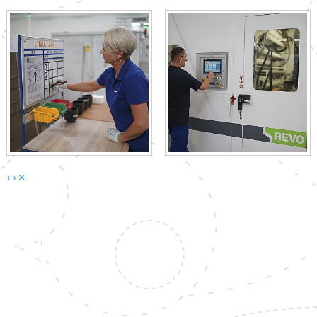
‹
›
×